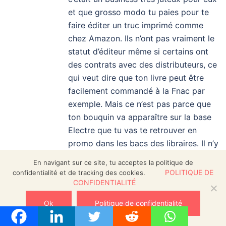
et que grosso modo tu paies pour te
faire éditer un truc imprimé comme
chez Amazon. Ils n’ont pas vraiment le
statut d’éditeur même si certains ont
des contrats avec des distributeurs, ce
qui veut dire que ton livre peut être
facilement commandé à la Fnac par
exemple. Mais ce n’est pas parce que
ton bouquin va apparaître sur la base
Electre que tu vas te retrouver en
promo dans les bacs des libraires. Il n’y
a aucun budget promo chez eux tout
En navigant sur ce site, tu acceptes la politique de
simplement parce que ça coûte et que
POLITIQUE DE
confidentialité et de tracking des cookies.
les livres auto-édités n’intéressent
CONFIDENTIALITÉ
personne ! Je ne suis pas négative
Ok
Politique de confidentialité
mais réaliste. En fait, je préfère encore
Amazon avec un ISBN acheté. J’ai fait